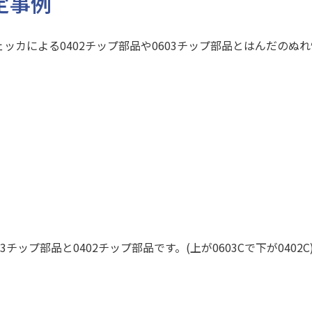
定事例
ッカによる0402チップ部品や0603チップ部品とはんだのぬ
ップ部品と0402チップ部品です。(上が0603Cで下が0402C